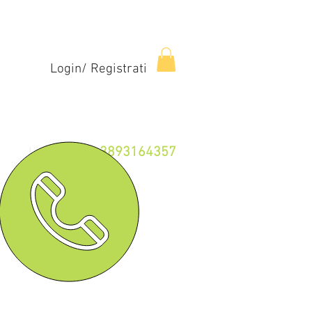
Login/ Registrati
3893164357
Linea Fissa: