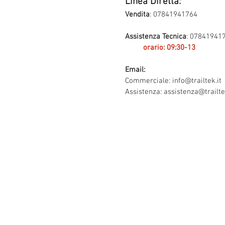
Linea Diretta:
Vendita
: 07841941764
Assistenza Tecnica
: 07841941
orario: 09:30-13
Email:
Commerciale:
info@trailtek.it
Assistenza:
assistenza@trailte
Contatti