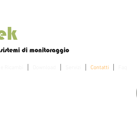
tek
sistemi di monitoraggio
 e Ricambi
Download
Servizi
Contatti
Faq