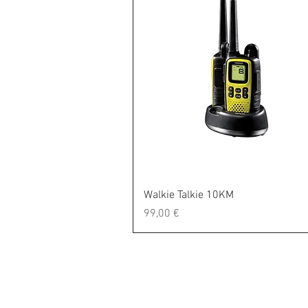
Vista rapida
Walkie Talkie 10KM
Prezzo
99,00 €
Contatti
Cits Informatica