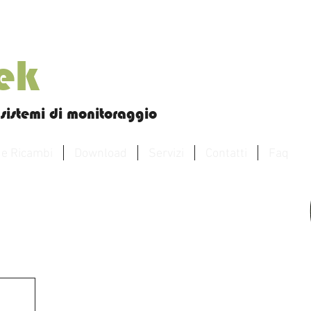
tek
sistemi di monitoraggio
 e Ricambi
Download
Servizi
Contatti
Faq